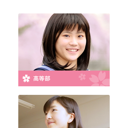
合には、ご本人であることを確認の上、対応させていただきます。
法令、規範の遵守と見直し
当校は、保有する個人情報に関して適用される日本の法令、その他規範
を遵守するとともに、本ポリシーの内容を適宜見直し、その改善に努め
ます。
お問合せ
当校の個人情報の取扱に関するお問合せは下記までご連絡ください。
さくらYELL予備校
〒509-7201 岐阜県恵那市大井町172-13
TEL:0573-25-3599
Mail:info@sakurayell-yobiko.co.jp