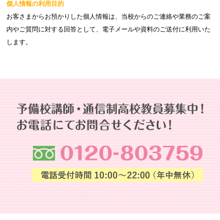
個人情報の利用目的
お客さまからお預かりした個人情報は、当校からのご連絡や業務のご案
内やご質問に対する回答として、電子メールや資料のご送付に利用いた
します。
個人情報の第三者への開示・提供の禁止
当校は、お客さまよりお預かりした個人情報を適切に管理し、次のいず
れかに該当する場合を除き、個人情報を第三者に開示いたしません。
・お客さまの同意がある場合
・お客さまが希望されるサービスを行なうために当社が業務を委託する
業者に対して開示する場合
・法令に基づき開示することが必要である場合
個人情報の安全対策
当校は、個人情報の正確性及び安全性確保のために、セキュリティに万
全の対策を講じています。
ご本人の照会
お客さまがご本人の個人情報の照会・修正・削除などをご希望される場