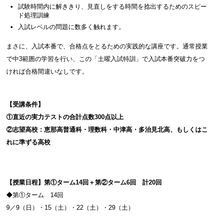
試験時間内に解ききり、見直しをする時間を捻出するためのスピー
ド処理訓練
入試レベルの問題に数多く触れます。
まさに、入試本番で、合格点をとるための実践的な講座です。通常授業
で中3範囲の学習を行い、この「土曜入試特訓」で入試本番突破力をつ
ければ合格間違いなしです。
【受講条件】
①
直近の実力テストの合計点数300点以上
②志望高校：恵那高普通科・理数科・中津高・多治見北高、
もしくはこ
れに準ずる高校
【授業日程】第①ターム
14
回＋第②ターム
6
回 計
20
回
◆第①ターム 14回
9／9（日）・15（土）・22（土）・29（土）