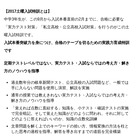
【
2017
土曜入試特訓とは】
中学3年生が、この9月から入試本番直前の2月までに、合格に必要な
「実力テスト対策」「私立高校・公立高校入試対策」を行うのがこの土
曜入試特訓です。
入試本番突破力を身につけ、合格のテープを切るための実践力育成特訓
です
定期テストレベルではない、実力テスト・入試ならではの考え方・解き
方のノウハウを指導
過去数年分の岐阜新聞テスト、公立高校の入試問題など、一般では
手に入らない問題を使用し演習、解説を実施
通常の授業では教えきれない実力テスト・入試ならではの考え方・
解き方のノウハウを指導
「覚えれば点数に直結する」知識を、小テスト・確認テストの実施
で完全暗記。そして覚えた知識がどのように問われ、それに対して
どのように答えればいいのか、知識の点数化訓練
文章問題を解く上でのキーワードの拾い方、情報変換の方法を柱と
した思考の過程を指導。解答を導き出すまでの道筋を完全構築